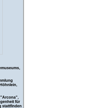
inemuseums,
ammlung
 Höhnlein,
 "Arcona",
genheit für
 stattfinden