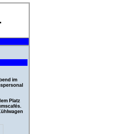
.
abend im
mspersonal
dem Platz
umscafés.
 Kühlwagen