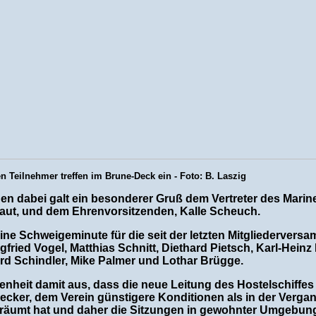
en Teilnehmer treffen im Brune-Deck ein - Foto: B. Laszig
en dabei galt ein besonderer Gruß dem Vertreter des Mar
raut, und dem Ehrenvorsitzenden, Kalle Scheuch.
ne Schweigeminute für die seit der letzten Mitgliedervers
ried Vogel, Matthias Schnitt, Diethard Pietsch, Karl-Heinz
rd Schindler, Mike Palmer und Lothar Brügge.
enheit damit aus, dass die neue Leitung des Hostelschiffes
lecker, dem Verein günstigere Konditionen als in der Vergan
räumt hat und daher die Sitzungen in gewohnter Umgebung